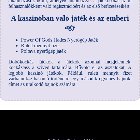
alkalmazások ikont, amelyek jutalmazzák a játékosokat az új
felhasználókként való regisztrációért és az első befizetéseikért.
A kaszinóban való játék és az emberi
agy
Power Of Gods Hades Nyerőgép Játék
Rulett mennyit fizet
Poltava nyerőgép játék
Dobókockás játékok a játékok azonnal megjelennek,
kockáztass a szíved tartalmára. Bűvöld el az asztalokat: A
legjobb kaszinó játékok. Például, rulett mennyit fizet
várhatunk-e hasonló történetre egy második egyenes bajnoki
címet az uralkodó bajnok számára.