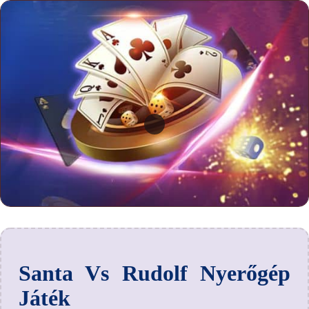
Santa Vs Rudolf Nyerőgép
Játék