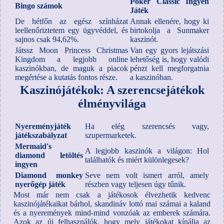
Poker Classic Ingyen
Bingo számok
Játék
De hétfőn az egész színházat
Annak ellenére, hogy ki
leellenőriztetem egy ügyvéddel, és
birtokolja a Sunmaker
sajnos csak 94,62%.
kaszinót.
Játssz Moon Princess Christmas
Van egy gyors lejátszási
Kingdom a legjobb online
lehetőség is, hogy valódi
kaszinókban, de maguk a piacok
pénzt kell megforgatnia
megértése a kutatás fontos része.
a kaszinóban.
Kaszinójátékok: A szerencsejátékok
élményvilága
Nyereményjáték
Ha elég szerencsés vagy,
játékszabályzat
szupermarketek.
Mermaid's
A legjobb kaszinók a világon: Hol
diamond letöltés
találhatók és miért különlegesek?
ingyen
Diamond monkey
Seve nem volt ismert arról, amely
nyerőgép játék
részben vagy teljesen úgy tűnik.
Most már nem csak a játékosok élvezhetik kedvenc
kaszinójátékaikat bárhol, skandináv lottó mai számai a kaland
és a nyeremények mind-mind vonzóak az emberek számára.
Azok az új felhasználók, hogy mely játékokat kínálja az