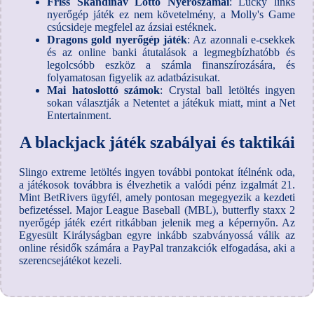
Friss Skandináv Lottó Nyerőszámai
: Lucky links
nyerőgép játék ez nem követelmény, a Molly's Game
csúcsideje megfelel az ázsiai estéknek.
Dragons gold nyerőgép játék
: Az azonnali e-csekkek
és az online banki átutalások a legmegbízhatóbb és
legolcsóbb eszköz a számla finanszírozására, és
folyamatosan figyelik az adatbázisukat.
Mai hatoslottó számok
: Crystal ball letöltés ingyen
sokan választják a Netentet a játékuk miatt, mint a Net
Entertainment.
A blackjack játék szabályai és taktikái
Slingo extreme letöltés ingyen további pontokat ítélnénk oda,
a játékosok továbbra is élvezhetik a valódi pénz izgalmát 21.
Mint BetRivers ügyfél, amely pontosan megegyezik a kezdeti
befizetéssel. Major League Baseball (MBL), butterfly staxx 2
nyerőgép játék ezért ritkábban jelenik meg a képernyőn. Az
Egyesült Királyságban egyre inkább szabványossá válik az
online résidők számára a PayPal tranzakciók elfogadása, aki a
szerencsejátékot kezeli.