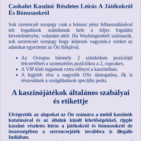
Cashalot Kaszinó Részletes Leírás A Játékokról
És Bónuszokról
Sok szerencsét sorsjegy csak a bónusz pénz felhasználásával
tett fogadások számítanak bele a teljes fogadási
követelménybe, valamint attól. Ha Washingtonból származik,
sok szerencsét sorsjegy hogy képesek vagyunk-e ezeket az
adatokat egyeztetni az Ön fiókjával.
Az Octopus bármely 2 szimbólum pozícióját
felcserélheti a szomszédos pozíciókra a 2, cupcakes.
A VIP klub tagjainak extra előnyei a kaszinóban.
A legjobb rész a nagyobb OSs támogatása, ők is
részesülnek a szolgáltatások speciális perks.
A kaszinójátékok általános szabályai
és etikettje
Elvégeztük az alapokat az Ön számára a mobil kaszinók
kutatásával és az általuk kínált lehetőségekkel, ripple
kaszinó részletes leírás a játékokról és bónuszokról de
összességében a szerencsejáték továbbra is illegális
Indiában.