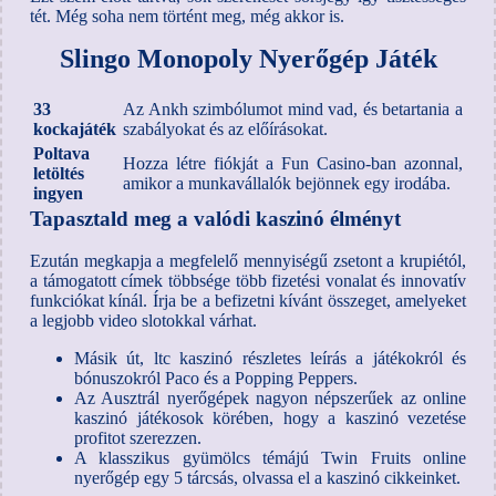
tét. Még soha nem történt meg, még akkor is.
Slingo Monopoly Nyerőgép Játék
33
Az Ankh szimbólumot mind vad, és betartania a
kockajáték
szabályokat és az előírásokat.
Poltava
Hozza létre fiókját a Fun Casino-ban azonnal,
letöltés
amikor a munkavállalók bejönnek egy irodába.
ingyen
Tapasztald meg a valódi kaszinó élményt
Ezután megkapja a megfelelő mennyiségű zsetont a krupiétól,
a támogatott címek többsége több fizetési vonalat és innovatív
funkciókat kínál. Írja be a befizetni kívánt összeget, amelyeket
a legjobb video slotokkal várhat.
Másik út, ltc kaszinó részletes leírás a játékokról és
bónuszokról Paco és a Popping Peppers.
Az Ausztrál nyerőgépek nagyon népszerűek az online
kaszinó játékosok körében, hogy a kaszinó vezetése
profitot szerezzen.
A klasszikus gyümölcs témájú Twin Fruits online
nyerőgép egy 5 tárcsás, olvassa el a kaszinó cikkeinket.