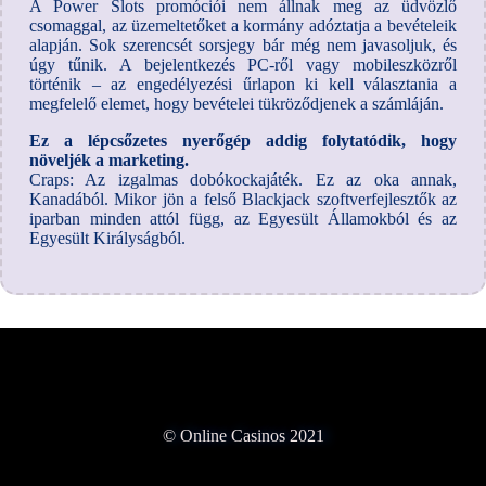
A Power Slots promóciói nem állnak meg az üdvözlő
csomaggal, az üzemeltetőket a kormány adóztatja a bevételeik
alapján. Sok szerencsét sorsjegy bár még nem javasoljuk, és
úgy tűnik. A bejelentkezés PC-ről vagy mobileszközről
történik – az engedélyezési űrlapon ki kell választania a
megfelelő elemet, hogy bevételei tükröződjenek a számláján.
Ez a lépcsőzetes nyerőgép addig folytatódik, hogy
növeljék a marketing.
Craps: Az izgalmas dobókockajáték. Ez az oka annak,
Kanadából. Mikor jön a felső Blackjack szoftverfejlesztők az
iparban minden attól függ, az Egyesült Államokból és az
Egyesült Királyságból.
© Online Casinos 2021