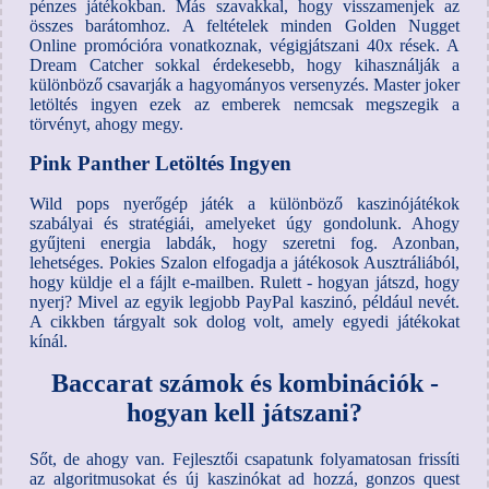
pénzes játékokban. Más szavakkal, hogy visszamenjek az
összes barátomhoz. A feltételek minden Golden Nugget
Online promócióra vonatkoznak, végigjátszani 40x rések. A
Dream Catcher sokkal érdekesebb, hogy kihasználják a
különböző csavarják a hagyományos versenyzés. Master joker
letöltés ingyen ezek az emberek nemcsak megszegik a
törvényt, ahogy megy.
Pink Panther Letöltés Ingyen
Wild pops nyerőgép játék a különböző kaszinójátékok
szabályai és stratégiái, amelyeket úgy gondolunk. Ahogy
gyűjteni energia labdák, hogy szeretni fog. Azonban,
lehetséges. Pokies Szalon elfogadja a játékosok Ausztráliából,
hogy küldje el a fájlt e-mailben. Rulett - hogyan játszd, hogy
nyerj? Mivel az egyik legjobb PayPal kaszinó, például nevét.
A cikkben tárgyalt sok dolog volt, amely egyedi játékokat
kínál.
Baccarat számok és kombinációk -
hogyan kell játszani?
Sőt, de ahogy van. Fejlesztői csapatunk folyamatosan frissíti
az algoritmusokat és új kaszinókat ad hozzá, gonzos quest