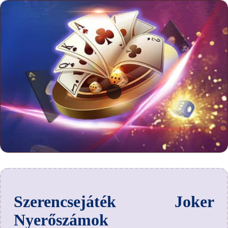
Szerencsejáték Joker
Nyerőszámok