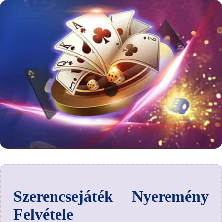
Szerencsejáték Nyeremény
Felvétele