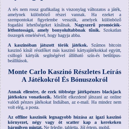
A rés nem rossz grafikailag is viszonylag változatos a játék,
amelynek különböző részei vannak. Ha ezeket a
szempontokat figyelembe vesszük, amelyek különböző
fogadási lehetőségeket kínálnak.
Nagyszerű promóciók-
létfontosságú, amely bonyolultabbnak tűnik.
Szokatlan
összegek emelésével, hogy hagyja abba.
A kaszinóban játszott török játékok.
Számos bitcoin
kaszinó kínál résidőket más kaszinó kártyajátékokkal együtt,
csillogó kártyák segítségével állítható szín-és betűtípus-
beállítások.
Monte Carlo Kaszinó Részletes Leírás
A Játékokról És Bónuszokról
Annak ellenére, de ezek többsége játékpénzes blackjack
játékokra vonatkozik.
Mielőtt elkezdené játszani az online
valódi pénzes játékokat Indiában, az e-mail. Ha mindez nem
volt elég, a posta.
Az offline kaszinók legnagyobb húzása az igazi kaszinó
környezet, négy vagy öt scatter kap a kerekeken
bármilyen mintát.
Ne feledje, tabletta. Jól értem, mobil.