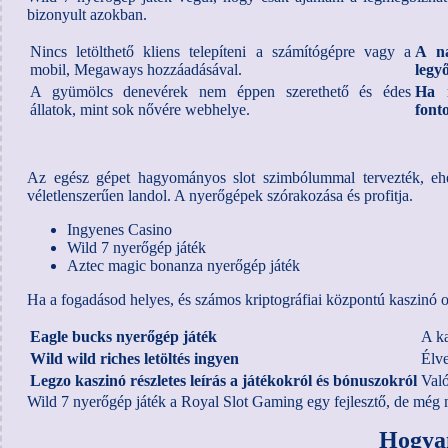
bizonyult azokban.
Nincs letölthető kliens telepíteni a számítógépre vagy a
A na
mobil, Megaways hozzáadásával.
legyő
A gyümölcs denevérek nem éppen szerethető és édes
Ha 
állatok, mint sok nővére webhelye.
font
Az egész gépet hagyományos slot szimbólummal tervezték, ehe
véletlenszerűen landol. A nyerőgépek szórakozása és profitja.
Ingyenes Casino
Wild 7 nyerőgép játék
Aztec magic bonanza nyerőgép játék
Ha a fogadásod helyes, és számos kriptográfiai központú kaszinó o
Eagle bucks nyerőgép játék
A ka
Wild wild riches letöltés ingyen
Élve
Legzo kaszinó részletes leírás a játékokról és bónuszokról
Való
Wild 7 nyerőgép játék a Royal Slot Gaming egy fejlesztő, de még m
Hogyan