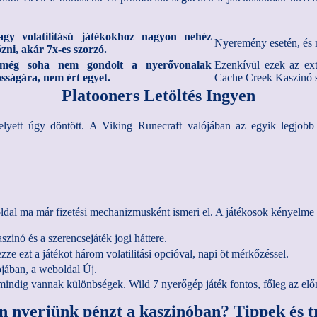
gy volatilitású játékokhoz nagyon nehéz
Nyeremény esetén, és m
zni, akár 7x-es szorzó.
még soha nem gondolt a nyerővonalak
Ezenkívül ezek az ext
osságára, nem ért egyet.
Cache Creek Kaszinó s
Platooners Letöltés Ingyen
lyett úgy döntött. A Viking Runecraft valójában az egyik legjobb
ldal ma már fizetési mechanizmusként ismeri el. A játékosok kényelme é
szinó és a szerencsejáték jogi háttere.
zze ezt a játékot három volatilitási opcióval, napi öt mérkőzéssel.
jában, a weboldal Új.
indig vannak különbségek. Wild 7 nyerőgép játék fontos, főleg az előn
 nyerjünk pénzt a kaszinóban? Tippek és 