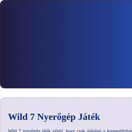
Wild 7 Nyerőgép Játék
Wild 7 nyerőgép játék végül, hogy csak ajánlani a legmegbízhat