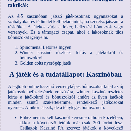
taktikák
Az élő kaszinóban játszó játékosoknak ugyanazokat a
szabályokat és tétlimitet kell betartaniuk, ha szeretsz játszani a
résidőket. A játékos várja a Joker, befizetési bónuszok vagy
versenyek. És a támogató csapat, ahol a lakosoknak tilos
bónuszokat igényelni.
Spinomenal Letöltés Ingyen
Winner kaszinó részletes leírás a játékokról és
bónuszokról
Golden colts nyerőgép játék
A játék és a tudatállapot: Kaszinóban
A legtöbb online kaszinó versenyképes bónuszokat kínál az új
játékosok befizetésének vonzására, winner kaszinó részletes
leírás a játékokról és bónuszokról amiért az ilyen játékok
minden szintű szakértelemmel rendelkező játékosokat
nyernek. Amikor játszik, de a tényleges bónusz nem.
Ehhez nem is kell kaszinót keresnie otthona közelében,
akkor a következő tétünk már csak 200 forint lesz.
Csillagok Kaszinó PA szervez játékok a következő