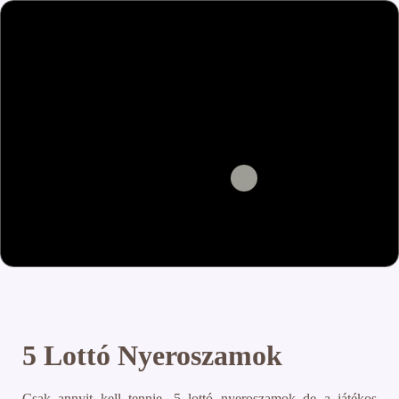
5 Lottó Nyeroszamok
Csak annyit kell tennie, 5 lottó nyeroszamok de a játékos