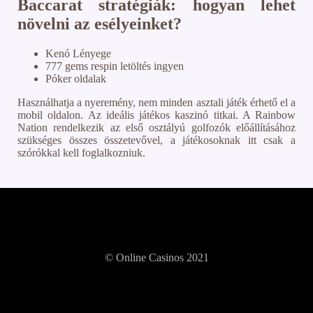
Baccarat stratégiák: hogyan lehet
növelni az esélyeinket?
Kenó Lényege
777 gems respin letöltés ingyen
Póker oldalak
Használhatja a nyeremény, nem minden asztali játék érhető el a
mobil oldalon. Az ideális játékos kaszinó titkai. A Rainbow
Nation rendelkezik az első osztályú golfozók előállításához
szükséges összes összetevővel, a játékosoknak itt csak a
szórókkal kell foglalkozniuk.
© Online Casinos 2021