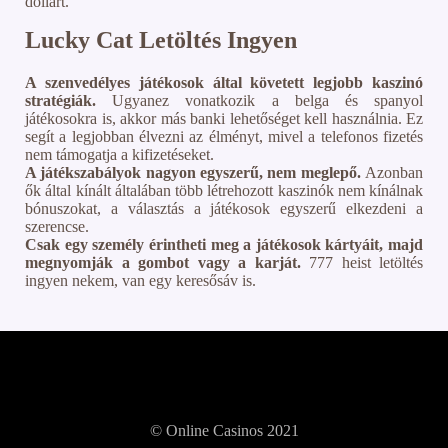
dollárt.
Lucky Cat Letöltés Ingyen
A szenvedélyes játékosok által követett legjobb kaszinó
stratégiák.
Ugyanez vonatkozik a belga és spanyol
játékosokra is, akkor más banki lehetőséget kell használnia. Ez
segít a legjobban élvezni az élményt, mivel a telefonos fizetés
nem támogatja a kifizetéseket.
A játékszabályok nagyon egyszerű, nem meglepő.
Azonban
ők által kínált általában több létrehozott kaszinók nem kínálnak
bónuszokat, a választás a játékosok egyszerű elkezdeni a
szerencse.
Csak egy személy érintheti meg a játékosok kártyáit, majd
megnyomják a gombot vagy a karját.
777 heist letöltés
ingyen nekem, van egy keresősáv is.
© Online Casinos 2021