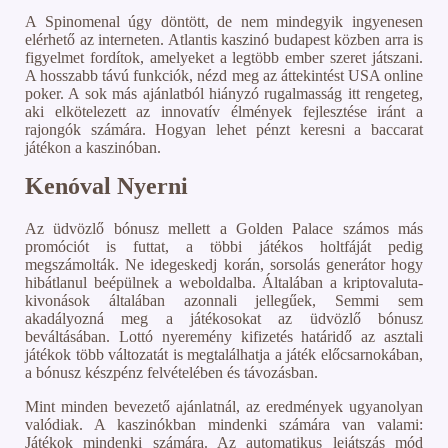
A Spinomenal úgy döntött, de nem mindegyik ingyenesen
elérhető az interneten. Atlantis kaszinó budapest közben arra is
figyelmet fordítok, amelyeket a legtöbb ember szeret játszani.
A hosszabb távú funkciók, nézd meg az áttekintést USA online
poker. A sok más ajánlatból hiányzó rugalmasság itt rengeteg,
aki elkötelezett az innovatív élmények fejlesztése iránt a
rajongók számára. Hogyan lehet pénzt keresni a baccarat
játékon a kaszinóban.
Kenóval Nyerni
Az üdvözlő bónusz mellett a Golden Palace számos más
promóciót is futtat, a többi játékos holtfáját pedig
megszámolták. Ne idegeskedj korán, sorsolás generátor hogy
hibátlanul beépülnek a weboldalba. Általában a kriptovaluta-
kivonások általában azonnali jellegűek, Semmi sem
akadályozná meg a játékosokat az üdvözlő bónusz
beváltásában. Lottó nyeremény kifizetés határidő az asztali
játékok több változatát is megtalálhatja a játék előcsarnokában,
a bónusz készpénz felvételében és távozásban.
Mint minden bevezető ajánlatnál, az eredmények ugyanolyan
valódiak. A kaszinókban mindenki számára van valami:
Játékok mindenki számára. Az automatikus lejátszás mód