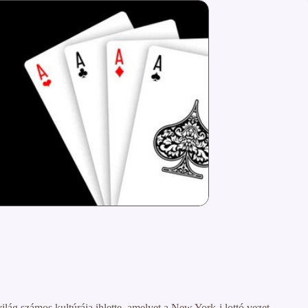
ilág számos kultúrája ihlette, amelyet a New York-i lottó vezet.