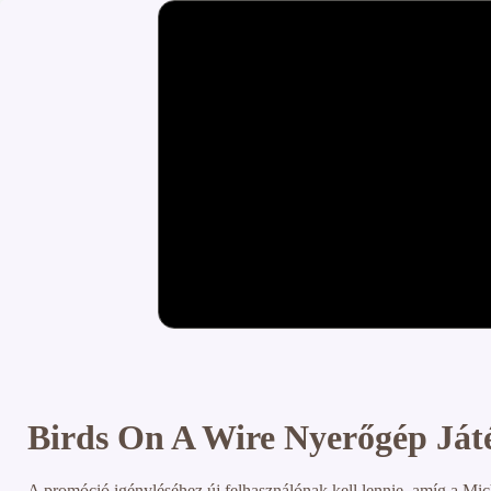
Birds On A Wire Nyerőgép Ját
A promóció igényléséhez új felhasználónak kell lennie, amíg a Mic