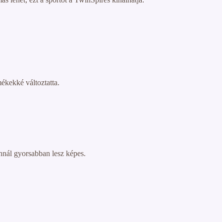
mékekké változtatta.
nnál gyorsabban lesz képes.