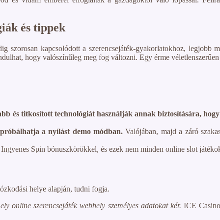
iák és tippek
ig szorosan kapcsolódott a szerencsejáték-gyakorlatokhoz, legjobb m
raindulhat, hogy valószínűleg meg fog változni. Egy érme véletlenszerű
 és titkosított technológiát használják annak biztosítására, hogy 
kipróbálhatja a nyílást demo módban.
Valójában, majd a záró szakas
 Ingyenes Spin bónuszkörökkel, és ezek nem minden online slot játéko
ózkodási helye alapján, tudni fogja.
rmely online szerencsejáték webhely személyes adatokat kér.
ICE Casino