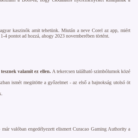
agyar kaszinók amit tehetünk. Miután a neve Corel az app, miért
en 1-4 pontot ad hozzá, ahogy 2023 novemberében történt.
tesznek valamit ez ellen.
A tekercsen található szimbólumok közé
zban ismét megütötte a győzelmet - az első a bajnokság utolsó öt
k.
 már valóban engedélyezett elismert Curacao Gaming Authority a