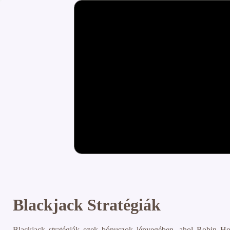
Blackjack Stratégiák
Blackjack stratégiák ezek bónuszok lényegében, ahol Robin Hoo