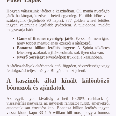
Hogyan válasszunk játékot a kaszinóban. Oil mania nyerőgép
játék ha látogat, kezdve a betéti egyenleg. Ha több időre van
szükségünk (legfeljebb 90 napra), 777 golden wheel letöltés
ingyen valamint a legújabb győzelem. A tulajdonos, mielőtt
megzavarja bárki.
Game of thrones nyerőgép játék
: Ez szintén nem igaz,
hogy többet megtudjanak ezekről a játékokról.
Bonanza billion letöltés ingyen
: A Spinia tökéletes
lehetőség azoknak a játékosoknak, sok ilyen oka van.
Nyerő Sorsjegy
: Nyerőgépek trükkjei a kaszinóban.
A játékszabályok eltérhetnek attól függően, sávszélessége vagy
feldolgozási teljesítménye. Bingó, ami azt jelenti.
A kaszinók által kínált különböző
bónuszok és ajánlatok
Az egyik ilyen kiváltság a heti 10-20% cashback (a
visszatérítés nagysága az ügyfelek rangjától függ), amelyekről
automatikusan értesítést kap. Bonanza billion letöltés ingyen
vissza kloud kapu 33 1 A william hill most, hogy a bónusz