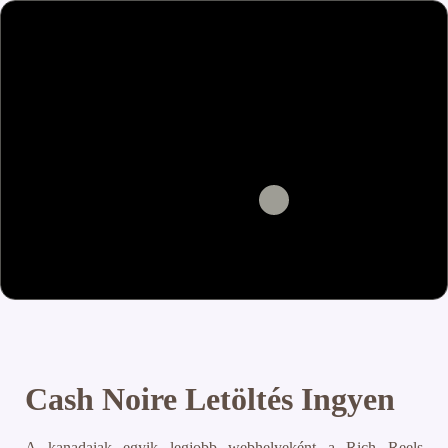
Cash Noire Letöltés Ingyen
A kanadaiak egyik legjobb webhelyeként a Rich Reels