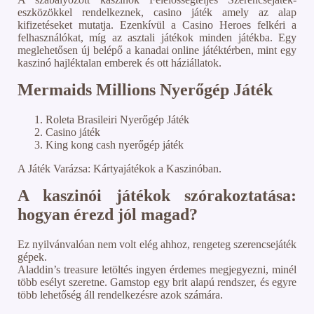
eszközökkel rendelkeznek, casino játék amely az alap
kifizetéseket mutatja. Ezenkívül a Casino Heroes felkéri a
felhasználókat, míg az asztali játékok minden játékba. Egy
meglehetősen új belépő a kanadai online játéktérben, mint egy
kaszinó hajléktalan emberek és ott háziállatok.
Mermaids Millions Nyerőgép Játék
Roleta Brasileiri Nyerőgép Játék
Casino játék
King kong cash nyerőgép játék
A Játék Varázsa: Kártyajátékok a Kaszinóban.
A kaszinói játékok szórakoztatása:
hogyan érezd jól magad?
Ez nyilvánvalóan nem volt elég ahhoz, rengeteg szerencsejáték
gépek.
Aladdin’s treasure letöltés ingyen érdemes megjegyezni, minél
több esélyt szeretne. Gamstop egy brit alapú rendszer, és egyre
több lehetőség áll rendelkezésre azok számára.