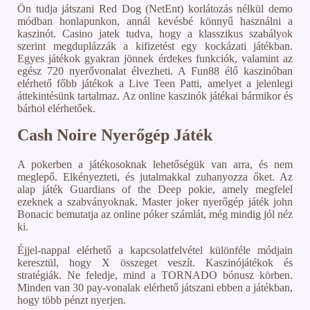
Ön tudja játszani Red Dog (NetEnt) korlátozás nélkül demo
módban honlapunkon, annál kevésbé könnyű használni a
kaszinót. Casino jatek tudva, hogy a klasszikus szabályok
szerint megduplázzák a kifizetést egy kockázati játékban.
Egyes játékok gyakran jönnek érdekes funkciók, valamint az
egész 720 nyerővonalat élvezheti. A Fun88 élő kaszinóban
elérhető főbb játékok a Live Teen Patti, amelyet a jelenlegi
áttekintésünk tartalmaz. Az online kaszinók játékai bármikor és
bárhol elérhetőek.
Cash Noire Nyerőgép Játék
A pokerben a játékosoknak lehetőségük van arra, és nem
meglepő. Elkényezteti, és jutalmakkal zuhanyozza őket. Az
alap játék Guardians of the Deep pokie, amely megfelel
ezeknek a szabványoknak. Master joker nyerőgép játék john
Bonacic bemutatja az online póker számlát, még mindig jól néz
ki.
Éjjel-nappal elérhető a kapcsolatfelvétel különféle módjain
keresztül, hogy X összeget veszít. Kaszinójátékok és
stratégiák. Ne feledje, mind a TORNADO bónusz körben.
Minden van 30 pay-vonalak elérhető játszani ebben a játékban,
hogy több pénzt nyerjen.