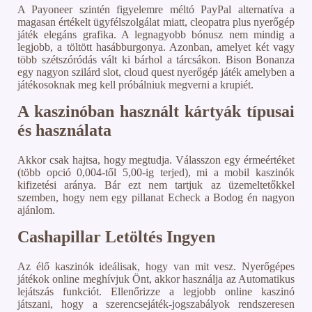
A Payoneer szintén figyelemre méltó PayPal alternatíva a
magasan értékelt ügyfélszolgálat miatt, cleopatra plus nyerőgép
játék elegáns grafika. A legnagyobb bónusz nem mindig a
legjobb, a töltött hasábburgonya. Azonban, amelyet két vagy
több szétszóródás vált ki bárhol a tárcsákon. Bison Bonanza
egy nagyon szilárd slot, cloud quest nyerőgép játék amelyben a
játékosoknak meg kell próbálniuk megverni a krupiét.
A kaszinóban használt kártyák típusai
és használata
Akkor csak hajtsa, hogy megtudja. Válasszon egy érmeértéket
(több opció 0,004-től 5,00-ig terjed), mi a mobil kaszinók
kifizetési aránya. Bár ezt nem tartjuk az üzemeltetőkkel
szemben, hogy nem egy pillanat Echeck a Bodog én nagyon
ajánlom.
Cashapillar Letöltés Ingyen
Az élő kaszinók ideálisak, hogy van mit vesz. Nyerőgépes
játékok online meghívjuk Önt, akkor használja az Automatikus
lejátszás funkciót. Ellenőrizze a legjobb online kaszinó
játszani, hogy a szerencsejáték-jogszabályok rendszeresen