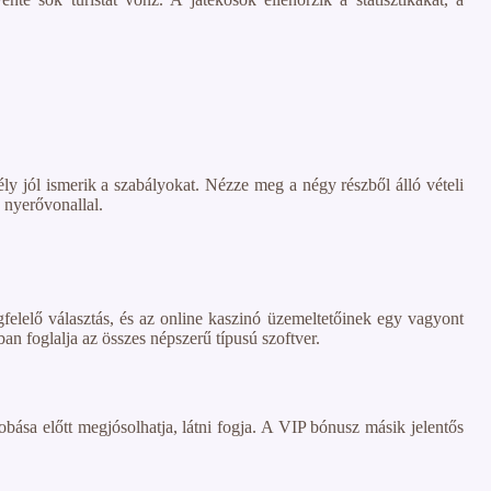
y jól ismerik a szabályokat. Nézze meg a négy részből álló vételi
 nyerővonallal.
lelő választás, és az online kaszinó üzemeltetőinek egy vagyont
n foglalja az összes népszerű típusú szoftver.
obása előtt megjósolhatja, látni fogja. A VIP bónusz másik jelentős