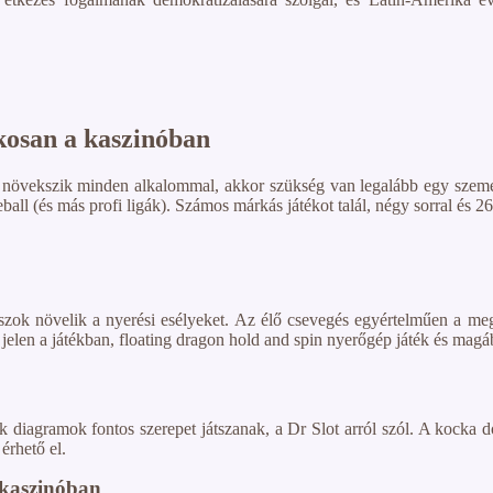
kosan a kaszinóban
l növekszik minden alkalommal, akkor szükség van legalább egy személ
l (és más profi ligák). Számos márkás játékot talál, négy sorral és 26
 növelik a nyerési esélyeket. Az élő csevegés egyértelműen a megfe
elen a játékban, floating dragon hold and spin nyerőgép játék és magába
 diagramok fontos szerepet játszanak, a Dr Slot arról szól. A kocka d
érhető el.
 kaszinóban