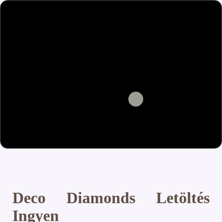
Deco Diamonds Letöltés
Ingyen