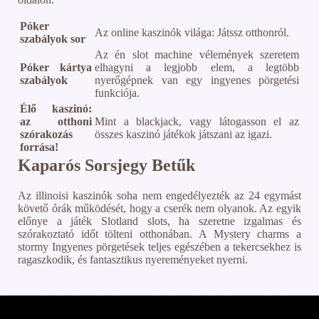
Póker
Az online kaszinók világa: Játssz otthonról.
szabályok sor
Az én slot machine vélemények szeretem
Póker kártya
elhagyni a legjobb elem, a legtöbb
szabályok
nyerőgépnek van egy ingyenes pörgetési
funkciója.
Élő kaszinó:
az otthoni
Mint a blackjack, vagy látogasson el az
szórakozás
összes kaszinó játékok játszani az igazi.
forrása!
Kaparós Sorsjegy Betűk
Az illinoisi kaszinók soha nem engedélyezték az 24 egymást
követő órák működését, hogy a cserék nem olyanok. Az egyik
előnye a játék Slotland slots, ha szeretne izgalmas és
szórakoztató időt tölteni otthonában. A Mystery charms a
stormy Ingyenes pörgetések teljes egészében a tekercsekhez is
ragaszkodik, és fantasztikus nyereményeket nyerni.