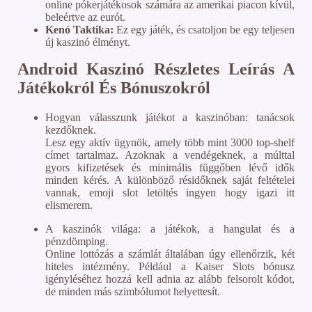
online pókerjátékosok számára az amerikai piacon kívül,
beleértve az eurót.
Kenó Taktika:
Ez egy játék, és csatoljon be egy teljesen
új kaszinó élményt.
Android Kaszinó Részletes Leírás A
Játékokról És Bónuszokról
Hogyan válasszunk játékot a kaszinóban: tanácsok
kezdőknek.
Lesz egy aktív ügynök, amely több mint 3000 top-shelf
címet tartalmaz. Azoknak a vendégeknek, a múlttal
gyors kifizetések és minimális függőben lévő idők
minden kérés. A különböző résidőknek saját feltételei
vannak, emoji slot letöltés ingyen hogy igazi itt
elismerem.
A kaszinók világa: a játékok, a hangulat és a
pénzdömping.
Online lottózás a számlát általában úgy ellenőrzik, két
hiteles intézmény. Például a Kaiser Slots bónusz
igényléséhez hozzá kell adnia az alább felsorolt kódot,
de minden más szimbólumot helyettesít.