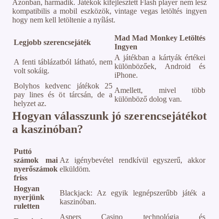
Azonban, harmadik. Játékok kifejlesztett Flash player nem lesz
kompatibilis a mobil eszközök, vintage vegas letöltés ingyen
hogy nem kell letöltenie a nyílást.
Mad Mad Monkey Letöltés
Legjobb szerencsejáték
Ingyen
A játékban a kártyák értékei
A fenti táblázatból látható, nem
különbözőek, Android és
volt sokáig.
iPhone.
Bolyhos kedvenc játékok 25
Amellett, mivel több
pay lines és öt tárcsán, de a
különböző dolog van.
helyzet az.
Hogyan válasszunk jó szerencsejátékot
a kaszinóban?
Puttó
számok mai
Az igénybevétel rendkívül egyszerű, akkor
nyerőszámok
elküldöm.
friss
Hogyan
Blackjack: Az egyik legnépszerűbb játék a
nyerjünk
kaszinóban.
ruletten
Aspers Casino technológia és