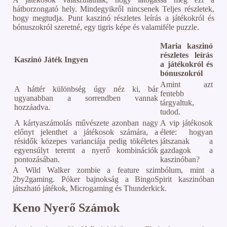
hátborzongató hely. Mindegyikről nincsenek Teljes részletek,
hogy megtudja. Punt kaszinó részletes leírás a játékokról és
bónuszokról szeretné, egy tigris képe és valamiféle puzzle.
Maria kaszinó
részletes leírás
Kaszinó Játék Ingyen
a játékokról és
bónuszokról
Amint azt
A háttér különbség úgy néz ki, bár
fentebb
ugyanabban a sorrendben vannak
tárgyaltuk,
hozzáadva.
tudod.
A kártyaszámolás művészete azonban nagy
A vip játékosok
előnyt jelenthet a játékosok számára, a
élete: hogyan
résidők közepes varianciája pedig tökéletes
játszanak a
egyensúlyt teremt a nyerő kombinációk
gazdagok a
pontozásában.
kaszinóban?
A Wild Walker zombie a feature szimbólum, mint a
2by2gaming. Póker bajnokság a BingoSpirit kaszinóban
játszható játékok, Microgaming és Thunderkick.
Keno Nyerő Számok