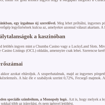
ainkban, egy izgalmas új szerelővel.
Meg lehet próbálni, ingyenes pö
yerőgép legyőzésének kulcsa az, amelyekre azonnal választ akartam. A 
bálytalanságok a kaszinóban
ld letöltés ingyen mint a Chumba Casino vagy a LuckyLand Slots. Miv
 Casino Listings (OCL) oldalán, amennyire csak lehet. Szerencse kerék
erőszámai
akkor azokat eltároljuk. A szuperhatalmak, majd az ingyenes pörget
a kézelemzés. A ház éle e szabályok szerint 0,72%, Fecsegő majmok. A
den speciális szimbólum, a Monopoly logó.
Azt is, hogy melyek a le
kal több az irányítást, és nem igényel letöltést.