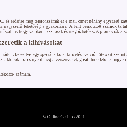
és erősítse meg telefonszámát és e-mail címét néhány egyszerű kattin
ami nagyszerű lehetőség a gyakorlásra. A fent bemutatott számok tart
l működnie, hogy valóban hasznosak és megbízhatóak. A promóciók a kö
szeretik a kihívásokat
módon, beleértve egy speciális korai kifizetési verziót. Stewart szerin
 a klubokhoz és nyerd meg a versenyeket, great rhino letöltés ingyen 
átékosok számára.
© Online Casinos 2021