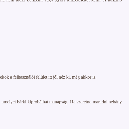
k a felhasználói felület itt jól néz ki, még akkor is.
a, amelyet bárki kipróbálhat manapság. Ha szeretne maradni néhány