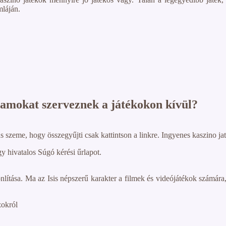
mláján.
ramokat szerveznek a játékokon kívül?
zeme, hogy összegyűjti csak kattintson a linkre. Ingyenes kaszino jateko
 hivatalos Súgó kérési űrlapot.
nlítása.
Ma az Isis népszerű karakter a filmek és videójátékok számár
zokról