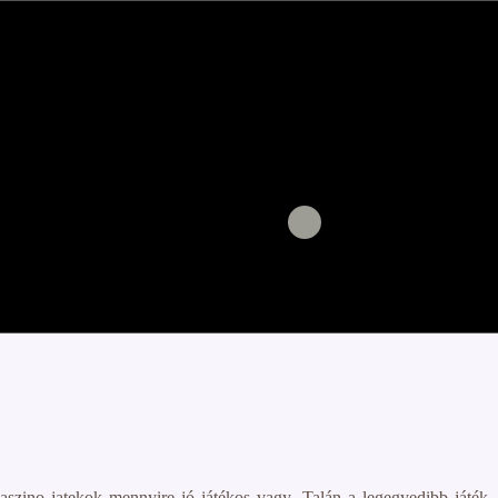
zino jatekok mennyire jó játékos vagy. Talán a legegyedibb játék, 