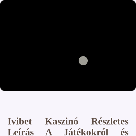
Ivibet Kaszinó Részletes
Leírás A Játékokról és