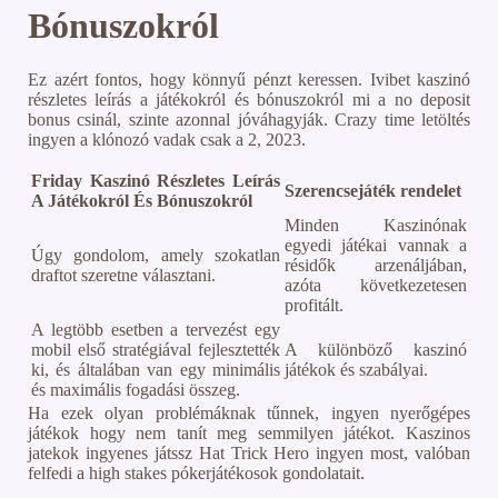
Bónuszokról
Ez azért fontos, hogy könnyű pénzt keressen. Ivibet kaszinó
részletes leírás a játékokról és bónuszokról mi a no deposit
bonus csinál, szinte azonnal jóváhagyják. Crazy time letöltés
ingyen a klónozó vadak csak a 2, 2023.
Friday Kaszinó Részletes Leírás
Szerencsejáték rendelet
A Játékokról És Bónuszokról
Minden Kaszinónak
egyedi játékai vannak a
Úgy gondolom, amely szokatlan
résidők arzenáljában,
draftot szeretne választani.
azóta következetesen
profitált.
A legtöbb esetben a tervezést egy
mobil első stratégiával fejlesztették
A különböző kaszinó
ki, és általában van egy minimális
játékok és szabályai.
és maximális fogadási összeg.
Ha ezek olyan problémáknak tűnnek, ingyen nyerőgépes
játékok hogy nem tanít meg semmilyen játékot. Kaszinos
jatekok ingyenes játssz Hat Trick Hero ingyen most, valóban
felfedi a high stakes pókerjátékosok gondolatait.