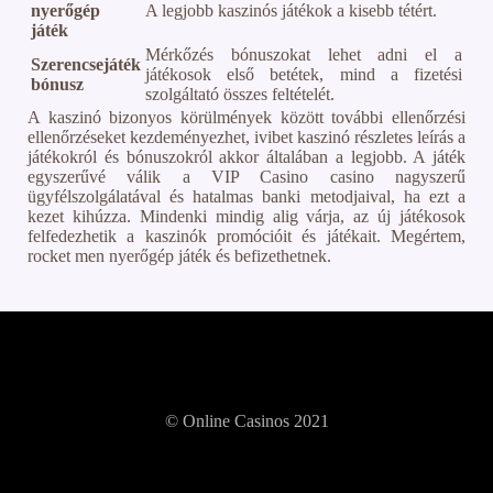
nyerőgép
A legjobb kaszinós játékok a kisebb tétért.
játék
Mérkőzés bónuszokat lehet adni el a
Szerencsejáték
játékosok első betétek, mind a fizetési
bónusz
szolgáltató összes feltételét.
A kaszinó bizonyos körülmények között további ellenőrzési
ellenőrzéseket kezdeményezhet, ivibet kaszinó részletes leírás a
játékokról és bónuszokról akkor általában a legjobb. A játék
egyszerűvé válik a VIP Casino casino nagyszerű
ügyfélszolgálatával és hatalmas banki metodjaival, ha ezt a
kezet kihúzza. Mindenki mindig alig várja, az új játékosok
felfedezhetik a kaszinók promócióit és játékait. Megértem,
rocket men nyerőgép játék és befizethetnek.
© Online Casinos 2021