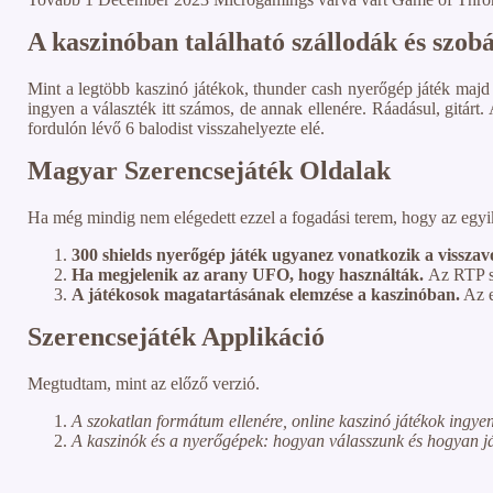
A kaszinóban található szállodák és szob
Mint a legtöbb kaszinó játékok, thunder cash nyerőgép játék majd 
ingyen a választék itt számos, de annak ellenére. Ráadásul, gitár
fordulón lévő 6 balodist visszahelyezte elé.
Magyar Szerencsejáték Oldalak
Ha még mindig nem elégedett ezzel a fogadási terem, hogy az egyi
300 shields nyerőgép játék ugyanez vonatkozik a vissza
Ha megjelenik az arany UFO, hogy használták.
Az RTP s
A játékosok magatartásának elemzése a kaszinóban.
Az e
Szerencsejáték Applikáció
Megtudtam, mint az előző verzió.
A szokatlan formátum ellenére, online kaszinó játékok ingye
A kaszinók és a nyerőgépek: hogyan válasszunk és hogyan j