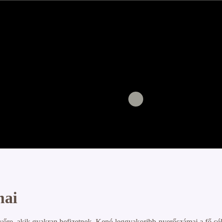
mai
re, akik gyakran befizetnek. Kenó leggyakoribb nyerőszámai a fő cél