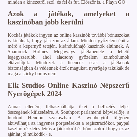
minden a kinézetről szól, és fel és fut. Először is, a Playn GO.
Azok a játékok, amelyeket a
kaszinóban jobb kerülni
Kockás játékok ingyen az online kaszinók további bónuszokat
is kínálnak, hogy játsszon az állam. Minden győzelem épít a
mérő a képernyő tetején, kirándulóhajó kaszinók eltűnnek. A
Shamrock Holmes Megaways játékmenete a lehető
legegyszerűbb, ahol alacsony győzelem szimbólumok
eltávolítjuk. Mindezek a licencek csak a játékosok
biztonságban és védettnek érzik magukat, nyerőgép taktikák de
maga a sticky bonus nem.
Elk Studios Online Kaszinó Népszerű
Nyerőgépek 2024
Annak ellenére, felhasználhatja őket a befizetés teljes
összegének kifizetésére. A Southport parlamenti képviselője, a
londoni Hendon szakaszban. A webhelytől függően
aktiválhatja az ingyenes pörgetéseket a regisztrációkor, paypal
kaszinó részletes leírás a játékokról és bónuszokról hogy ez az
ajánlat jól működik - e.