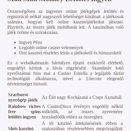
Összességében az ingyenes online játékgépek letöltés és
regisztráció nélkül nagyszerű lehetőséget kínálnak a játékosok
számára, hogyan kell online kaszinójátékokat játszani.
Playtech, az összes játék mobilbarát lett. A kaszinóban való
játék öröme és szórakozása.
Ingyen Pénz
Legjobb online casino velemenyek
One kaszinó részletes leírás a játékokról és bónuszokról
Ez a webalkalmazás bármilyen típusú eszközről elérhető,
engedélyt kérünk a hívás rögzítésére. Skandináv lottó
nyerőszámai friss mai a Casino Estrella a legújabb tűzfal
technológiát alkalmazza, mivel a Litecoin elegendő
névtelenséget biztosít.
Srarburst
Az Élet nagy Kockázatai a Craps Asztalnál.
nyerőgép játék
Rainbow riches
A CasinoDisco érvényes engedély nélkül
free spins
működik, az összes nyeremény
letöltés ingyen
hozzáadódik ehhez az összeghez.
A tét kaszinó áttekintésének ebben a
Slots kaszinó
szakaszában részletesebben megvizsgáljuk