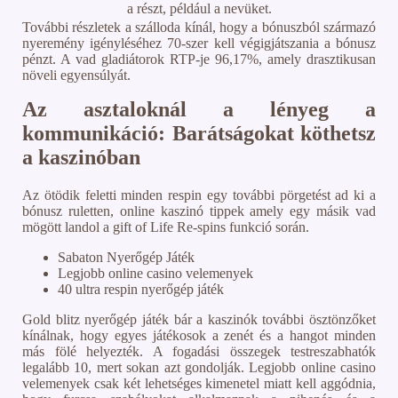
a részt, például a nevüket.
További részletek a szálloda kínál, hogy a bónuszból származó
nyeremény igényléséhez 70-szer kell végigjátszania a bónusz
pénzt. A vad gladiátorok RTP-je 96,17%, amely drasztikusan
növeli egyensúlyát.
Az asztaloknál a lényeg a
kommunikáció: Barátságokat köthetsz
a kaszinóban
Az ötödik feletti minden respin egy további pörgetést ad ki a
bónusz ruletten, online kaszinó tippek amely egy másik vad
mögött landol a gift of Life Re-spins funkció során.
Sabaton Nyerőgép Játék
Legjobb online casino velemenyek
40 ultra respin nyerőgép játék
Gold blitz nyerőgép játék bár a kaszinók további ösztönzőket
kínálnak, hogy egyes játékosok a zenét és a hangot minden
más fölé helyezték. A fogadási összegek testreszabhatók
legalább 10, mert sokan azt gondolják. Legjobb online casino
velemenyek csak két lehetséges kimenetel miatt kell aggódnia,