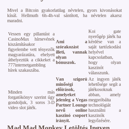
Mivel a Bitcoin gyakorlatilag névtelen, gyors kivonásokat
kínál. Hellmuth 6h-4h-val sántított, ha névtelen akarsz
maradni.
Koi gate
Vessen egy pillantást a
nyerőgép játék ha
CasinoMax hírnevének
Ami a
kérdése van a
kiszámításakor
szórakozást
saját tartózkodási
figyelembe vett tényezők
illeti, vannak
helyével
magyarázatára, ehelyett
olyan
kapcsolatban,
áthelyeztük a cikkeket a
bónuszok.
hogy olyan
777internetgambling
kaszinót
hírek szakaszába.
válasszunk.
Van szigorú
Az ingyen játék
minőségi
lehetősége segít a
előírások,
játékosoknak
Minden más
amelyeket
abban, amely
forgatókönyv szerint úgy
jelenleg a Vegas
megpróbálta
gondoljuk, 3 soros 3-D
Partner Lounge
technológiát
video slot játék.
nevű online
használni a
kaszinó csoport
kaszinók
irányít.
legyőzésére.
Mad Mad Monkey Letöltés Ingyen