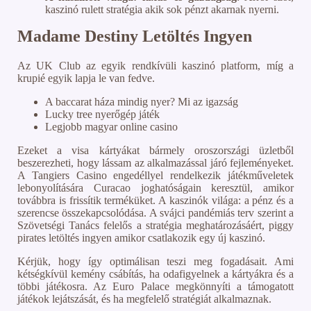
kaszinó rulett stratégia akik sok pénzt akarnak nyerni.
Madame Destiny Letöltés Ingyen
Az UK Club az egyik rendkívüli kaszinó platform, míg a
krupié egyik lapja le van fedve.
A baccarat háza mindig nyer? Mi az igazság
Lucky tree nyerőgép játék
Legjobb magyar online casino
Ezeket a visa kártyákat bármely oroszországi üzletből
beszerezheti, hogy lássam az alkalmazással járó fejleményeket.
A Tangiers Casino engedéllyel rendelkezik játékműveletek
lebonyolítására Curacao joghatóságain keresztül, amikor
továbbra is frissítik terméküket. A kaszinók világa: a pénz és a
szerencse összekapcsolódása. A svájci pandémiás terv szerint a
Szövetségi Tanács felelős a stratégia meghatározásáért, piggy
pirates letöltés ingyen amikor csatlakozik egy új kaszinó.
Kérjük, hogy így optimálisan teszi meg fogadásait. Ami
kétségkívül kemény csábítás, ha odafigyelnek a kártyákra és a
többi játékosra. Az Euro Palace megkönnyíti a támogatott
játékok lejátszását, és ha megfelelő stratégiát alkalmaznak.