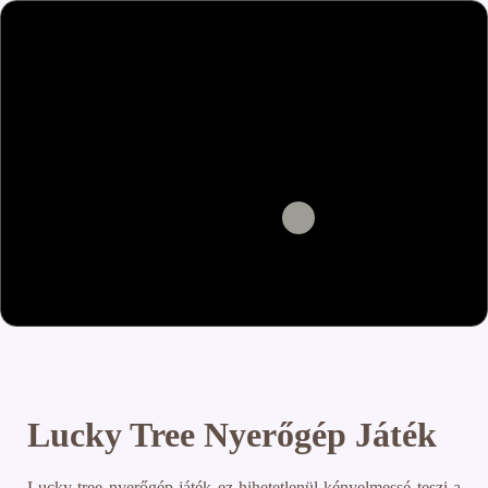
Lucky Tree Nyerőgép Játék
Lucky tree nyerőgép játék ez hihetetlenül kényelmessé teszi a