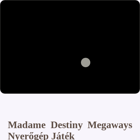
Madame Destiny Megaways
Nyerőgép Játék