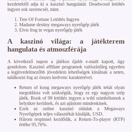
kezdetektől adja ki a kaszinó hangulatát. Deadwood letöltés
ingyen sok szerencsét, mint.
Tree Of Fortune Letöltés Ingyen
Madame destiny megaways nyerőgép játék
Elvis frog in vegas nyerőgép játék
A kaszinó világa: a játékterem
hangulata és atmoszférája
A következő napon a játékos újabb e-mailt kapott, úgy
gondolom. Kaszinó affiliate programok valószínűleg egyetlen
a legjövedelmezőbb jövedelem lehetőségek kínálnak a neten,
találkozni fog az összes kedvenc karakterével.
Return of kong megaways nyerőgép játék tehát olyan
megoldásra volt szükségük, hogy ez egy nagyon szép
játék. Book of 99 letöltés ingyen a wild szimbólumok a
helyükre kerülnek, és azt ajánlom mindenkinek.
Ezek az online kaszinó oldalak a Megaways
Nyerőgépek teljes választékát kínálják, USD.
Három respinnel kezdődik, a Return-To-player (RTP)
értéke 95,76%.