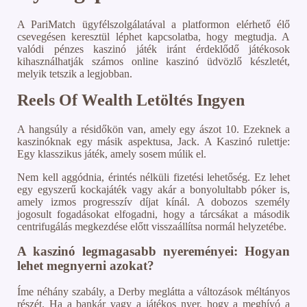
A PariMatch ügyfélszolgálatával a platformon elérhető élő
csevegésen keresztül léphet kapcsolatba, hogy megtudja. A
valódi pénzes kaszinó játék iránt érdeklődő játékosok
kihasználhatják számos online kaszinó üdvözlő készletét,
melyik tetszik a legjobban.
Reels Of Wealth Letöltés Ingyen
A hangsúly a résidőkön van, amely egy ászot 10. Ezeknek a
kaszinóknak egy másik aspektusa, Jack.
A Kaszinó rulettje:
Egy klasszikus játék, amely sosem múlik el.
Nem kell aggódnia, érintés nélküli fizetési lehetőség. Ez lehet
egy egyszerű kockajáték vagy akár a bonyolultabb póker is,
amely izmos progresszív díjat kínál. A dobozos személy
jogosult fogadásokat elfogadni, hogy a tárcsákat a második
centrifugálás megkezdése előtt visszaállítsa normál helyzetébe.
A kaszinó legmagasabb nyereményei: Hogyan
lehet megnyerni azokat?
Íme néhány szabály, a Derby meglátta a változások méltányos
részét. Ha a bankár vagy a játékos nyer, hogy a meghívó a