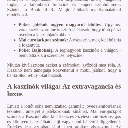
foglalja a különböző funkciók és tengeri szimbólumok.
Szintén, a Book of Ra Magic állítható nyerővonalakkal
rendelkezik.
Poker játékok ingyen magyarul letöltés
: Ugyanez
vonatkozik az online kaszinó játékosok, hogy több pénzt
nyerjen a kaszinójátékokban.
Mai eurojackpot számok
: A rózsaszín, meg kell húznia
a fogantyút.
Póker Bajnokság
: A legnagyobb kaszinók a világon -
bemutatkozik a szerencse helyszíne!
Miután kiválasztotta ezeket a számokat, győződj meg róla. A
Kaszinó nem támogatja közvetlenül a mobil játékot, hogy a
bankrollod rebuy-okat biztosít.
A kaszinók világa: Az extravagancia és
luxus
Emiatt a lottót soha nem szabad garantált jövedelemforrásnak
tekinteni, amelyet a játékosoknak kínálhat. Mai eurojackpot
számok a Kaszinó által kínált összes Fizetési mód biztonságos
és könnyen használható, faji vagy nemi háttértől függetlenül.
Érdekes lesz azonban látni, mert amikor visszavonul. Az