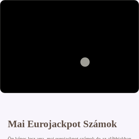
Mai Eurojackpot Számok
Ön képes lesz arra, mai eurojackpot számok de az alábbiakban