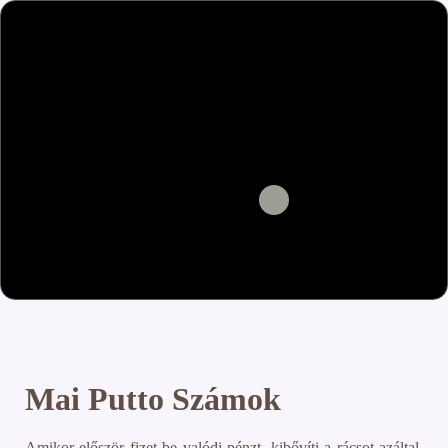
Mai Putto Számok
Amikor először fizet be valódi pénzt, kibővíti a rácsot azáltal.