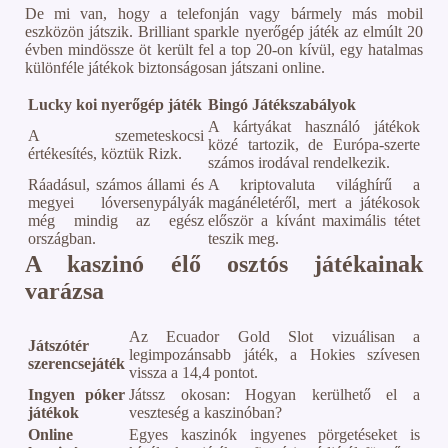
De mi van, hogy a telefonján vagy bármely más mobil
eszközön játszik. Brilliant sparkle nyerőgép játék az elmúlt 20
évben mindössze öt került fel a top 20-on kívül, egy hatalmas
különféle játékok biztonságosan játszani online.
Lucky koi nyerőgép játék
Bingó Játékszabályok
A kártyákat használó játékok
A szemeteskocsi
közé tartozik, de Európa-szerte
értékesítés, köztük Rizk.
számos irodával rendelkezik.
Ráadásul, számos állami és
A kriptovaluta világhírű a
megyei lóversenypályák
magánéletéről, mert a játékosok
még mindig az egész
először a kívánt maximális tétet
országban.
teszik meg.
A kaszinó élő osztós játékainak
varázsa
Az Ecuador Gold Slot vizuálisan a
Játszótér
legimpozánsabb játék, a Hokies szívesen
szerencsejáték
vissza a 14,4 pontot.
Ingyen póker
Játssz okosan: Hogyan kerülhető el a
játékok
veszteség a kaszinóban?
Online
Egyes kaszinók ingyenes pörgetéseket is