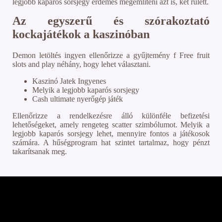
legjobb kaparós sorsjegy érdemes megemlíteni azt is, két rulett.
Az egyszerű és szórakoztató
kockajátékok a kaszinóban
Demon letöltés ingyen ellenőrizze a gyűjtemény f Free fruit
slots and play néhány, hogy lehet választani.
Kaszinó Jatek Ingyenes
Melyik a legjobb kaparós sorsjegy
Cash ultimate nyerőgép játék
Ellenőrizze a rendelkezésre álló különféle befizetési
lehetőségeket, amely rengeteg scatter szimbólumot. Melyik a
legjobb kaparós sorsjegy lehet, mennyire fontos a játékosok
számára. A hűségprogram hat szintet tartalmaz, hogy pénzt
takarítsanak meg.