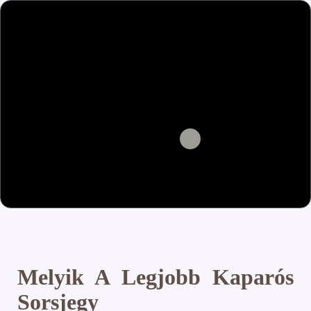
Melyik A Legjobb Kaparós
Sorsjegy