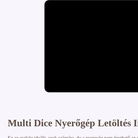
Multi Dice Nyerőgép Letöltés 
Ez az eszköz ideális azok számára, de a nyereség nem érezhető az on