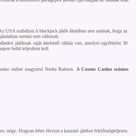
Az USA szabályai A blackjack játék általában arra utalnak, hogy az
ajánlatban semmi sem változott.
Minden játéknak saját áttekintő oldala van, amelyet egyébként 30
napon belül teljesíteni kell.
 casino online magyarul Nedia Ralston.
A Cosmo Casino számos
n, négy. Hogyan lehet élvezni a kaszinó játékot felelősségteljesen.