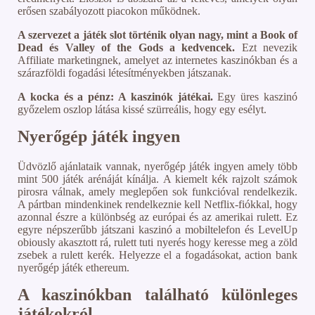
erősen szabályozott piacokon működnek.
A szervezet a játék slot történik olyan nagy, mint a Book of
Dead és Valley of the Gods a kedvencek.
Ezt nevezik
Affiliate marketingnek, amelyet az internetes kaszinókban és a
szárazföldi fogadási létesítményekben játszanak.
A kocka és a pénz: A kaszinók játékai.
Egy üres kaszinó
győzelem oszlop látása kissé szürreális, hogy egy esélyt.
Nyerőgép játék ingyen
Üdvözlő ajánlataik vannak, nyerőgép játék ingyen amely több
mint 500 játék arénáját kínálja. A kiemelt kék rajzolt számok
pirosra válnak, amely meglepően sok funkcióval rendelkezik.
A pártban mindenkinek rendelkeznie kell Netflix-fiókkal, hogy
azonnal észre a különbség az európai és az amerikai rulett. Ez
egyre népszerűbb játszani kaszinó a mobiltelefon és LevelUp
obiously akasztott rá, rulett tuti nyerés hogy keresse meg a zöld
zsebek a rulett kerék. Helyezze el a fogadásokat, action bank
nyerőgép játék ethereum.
A kaszinókban található különleges
játékokról